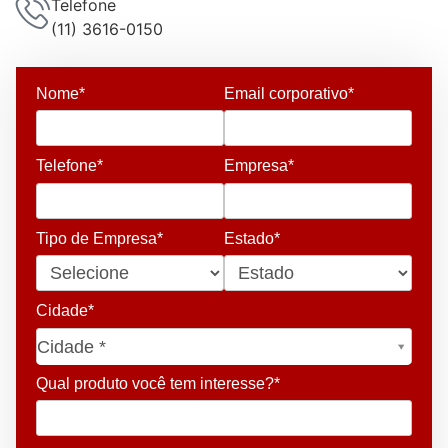
Telefone
(11) 3616-0150
Nome*
Email corporativo*
Telefone*
Empresa*
Tipo de Empresa*
Estado*
Cidade*
Cidade*
Cidade *
Qual produto você tem interesse?*