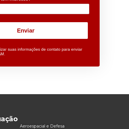
Enviar
izar suas informações de contato para enviar
AM.
uação
Aeroespacial e Defesa