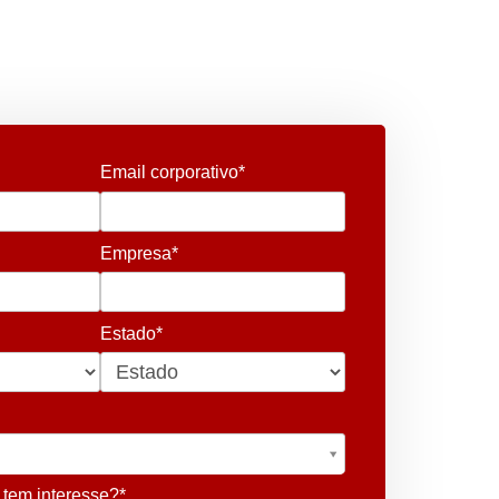
Email corporativo*
Empresa*
Estado*
 tem interesse?*