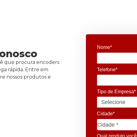
Nome*
conosco
ê que procura encoders
ega rápida. Entre em
Telefone*
bre nossos produtos e
Tipo de Empresa*
Cidade*
Cidade*
Cidade *
Qual produto você