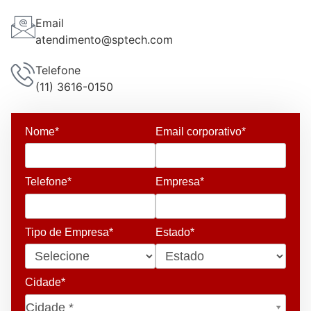
Email
atendimento@sptech.com
Telefone
(11) 3616-0150
Nome*
Email corporativo*
Telefone*
Empresa*
Tipo de Empresa*
Estado*
Cidade*
Cidade*
Cidade *