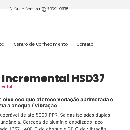
(11) 95301-6658
Onde Comprar
og
Centro de Conhecimento
Contato
 Incremental HSD37
mental
e eixo oco que oferece vedação aprimorada e
ma a choque / vibração
uebrável de até 5000 PPR. Saídas isoladas duplas
dundância. Carcaça de alumí­nio anodizado, aço
lada. IP67 | 400 G de choque e 20 G de vibração,