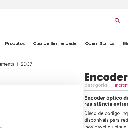
Produtos
Guia de Similaridade
Quem Somos
Bl
remental HSD37
Encoder
Categoria
Incre
Encoder óptico d
resistência extre
Disco de código inq
disponíveis para re
inoxidável ou nique