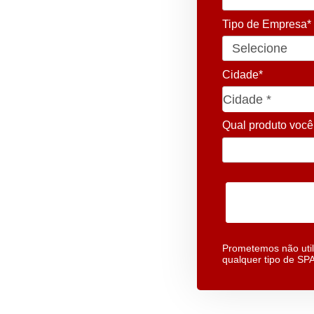
Tipo de Empresa*
Cidade*
Cidade*
Cidade *
Qual produto você
Prometemos não util
qualquer tipo de SP