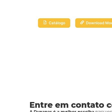
Catálogo
Download Mod
Entre em contato 
A Dynapar é a melhor escolha
para voc