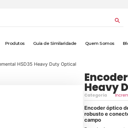
Produtos
Guia de Similaridade
Quem Somos
Bl
emental HSD35 Heavy Duty Optical
Encoder
Heavy D
Categoria
Incre
Encoder óptico d
robusto e conect
campo