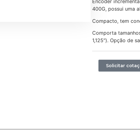
Encoder incremental
400G, possui uma ab
Compacto, tem cone
Comporta tamanhos d
1,125″). Opção de sa
Solicitar cota