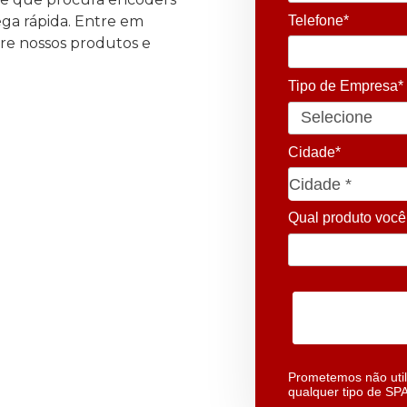
ega rápida. Entre em
Telefone*
bre nossos produtos e
Tipo de Empresa*
Cidade*
Cidade*
Cidade *
Qual produto você
Prometemos não util
qualquer tipo de SP