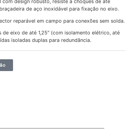
 com design robusto, resiste a choques de até
raçadeira de aço inoxidável para fixação no eixo.
ctor reparável em campo para conexões sem solda.
e eixo de até 1,25″ (com isolamento elétrico, até
í­das isoladas duplas para redundância.
ção