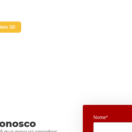
elo 3D
Nome*
conosco
ê que procura encoders