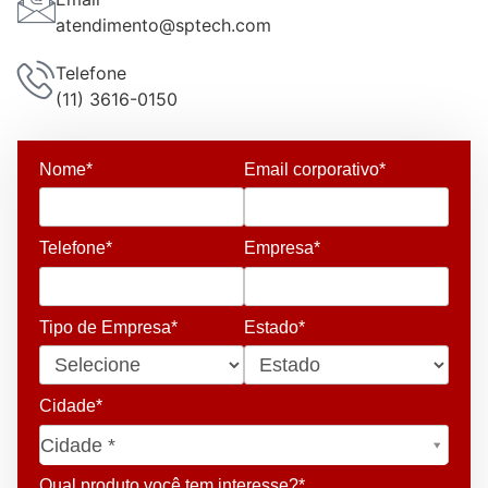
atendimento@sptech.com
Telefone
(11) 3616-0150
Nome*
Email corporativo*
Telefone*
Empresa*
Tipo de Empresa*
Estado*
Cidade*
Cidade*
Cidade *
Qual produto você tem interesse?*