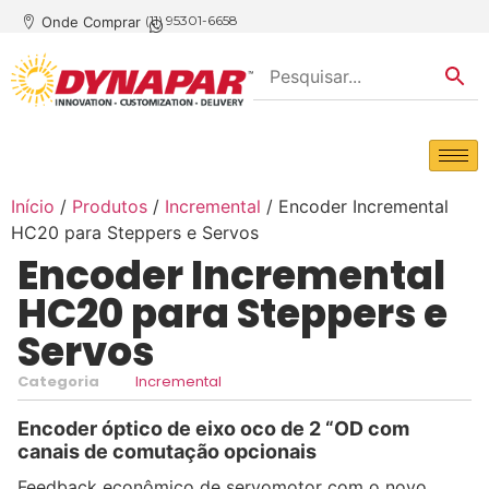
(11) 95301-6658
Onde Comprar
Início
/
Produtos
/
Incremental
/ Encoder Incremental
HC20 para Steppers e Servos
Encoder Incremental
HC20 para Steppers e
Servos
Categoria
Incremental
Encoder óptico de eixo oco de 2 “OD com
canais de comutação opcionais
Feedback econômico de servomotor com o novo