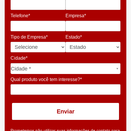
Telefone*
Empresa*
Tipo de Empresa*
Estado*
Cidade*
Cidade*
Cidade *
Qual produto você tem interesse?*
Enviar
Prometemos não utilizar suas informações de contato para