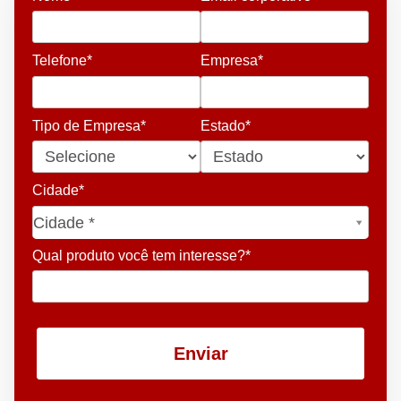
Telefone*
Empresa*
Tipo de Empresa*
Estado*
Cidade*
Cidade*
Cidade *
Qual produto você tem interesse?*
Enviar