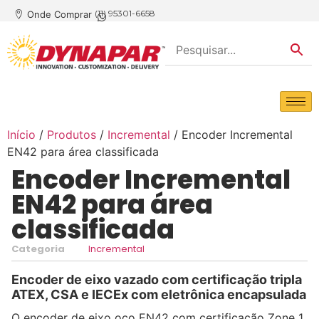
(11) 95301-6658
Onde Comprar
Início
/
Produtos
/
Incremental
/ Encoder Incremental
EN42 para área classificada
Encoder Incremental
EN42 para área
classificada
Categoria
Incremental
Encoder de eixo vazado com certificação tripla
ATEX, CSA e IECEx com eletrônica encapsulada
O encoder de eixo oco EN42 com certificação Zone 1