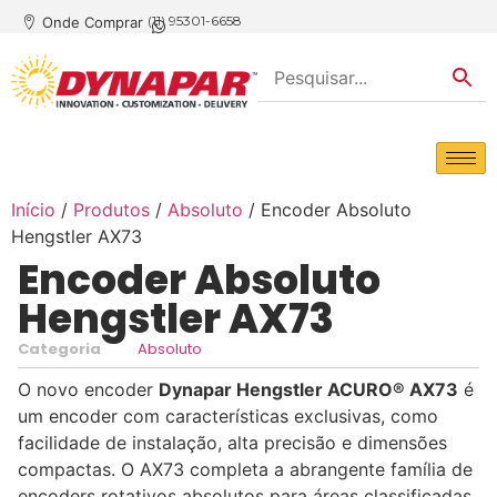
(11) 95301-6658
Onde Comprar
Início
/
Produtos
/
Absoluto
/ Encoder Absoluto
Hengstler AX73
Encoder Absoluto
Hengstler AX73
Categoria
Absoluto
O novo encoder
Dynapar Hengstler ACURO® AX73
é
um encoder com características exclusivas, como
facilidade de instalação, alta precisão e dimensões
compactas. O AX73 completa a abrangente famí­lia de
encoders rotativos absolutos para áreas classificadas