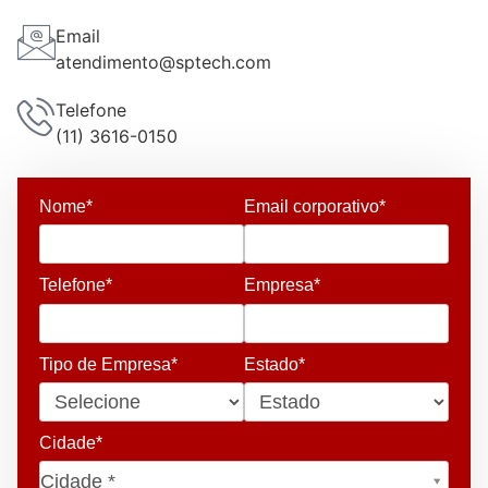
Email
atendimento@sptech.com
Telefone
(11) 3616-0150
Nome*
Email corporativo*
Telefone*
Empresa*
Tipo de Empresa*
Estado*
Cidade*
Cidade*
Cidade *