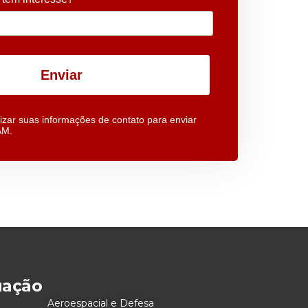
Enviar
izar suas informações de contato para enviar
AM.
uação
Aeroespacial e Defesa