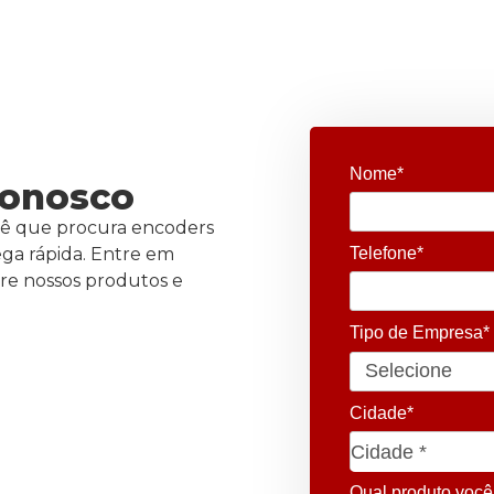
Nome*
conosco
ê que procura encoders
ega rápida. Entre em
Telefone*
bre nossos produtos e
Tipo de Empresa*
Cidade*
Cidade*
Cidade *
Qual produto você