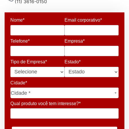
(11) 3616-0150
Nome*
Email corporativo*
Telefone*
Empresa*
Tipo de Empresa*
Estado*
Cidade*
Cidade*
Cidade *
Qual produto você tem interesse?*