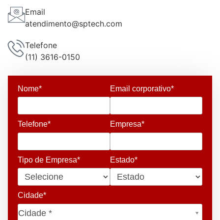
Email
atendimento@sptech.com
Telefone
(11) 3616-0150
Nome*
Email corporativo*
Telefone*
Empresa*
Tipo de Empresa*
Estado*
Cidade*
Cidade*
Cidade *