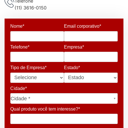
Telefone
(11) 3616-0150
Nome*
Email corporativo*
Telefone*
Empresa*
Tipo de Empresa*
Estado*
Cidade*
Cidade*
Cidade *
Qual produto você tem interesse?*