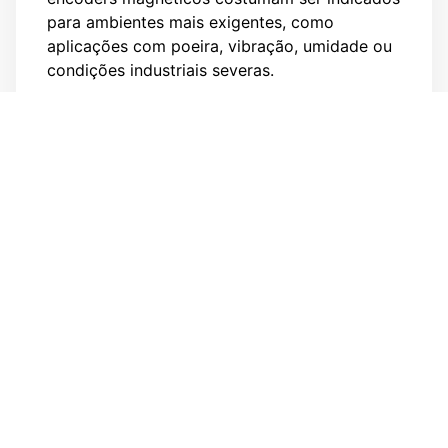
para ambientes mais exigentes, como
aplicações com poeira, vibração, umidade ou
condições industriais severas.
Quando usar um encoder
magnético?
O encoder magnético é indicado quando a
aplicação exige leitura confiável em
ambientes nos quais um encoder óptico pode
ter o desempenho prejudicado. Isso inclui
máquinas industriais, veículos fora de estrada,
pontes rolantes, fábricas de papel e outros
cenários com maior exposição a sujeira,
impacto, vibração ou agentes externos.
Ele também pode ser utilizado em sistemas
que precisam de feedback de velocidade,
direção ou posição, desde que suas