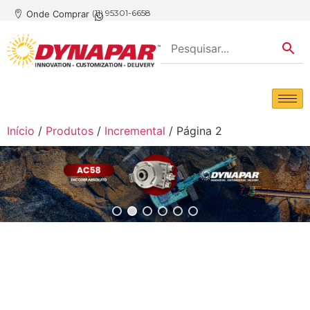
(11) 95301-6658
Onde Comprar
Início
/
Produtos
/
Incremental
/ Página 2