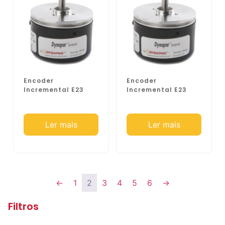
Encoder
Encoder
Incremental E23
Incremental E23
Ler mais
Ler mais
←
1
2
3
4
5
6
→
Filtros